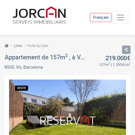
Français
Liste
Fiche du bien
2
Appartement de 157m
, à Vic, Barcelona
219.000€
VENTE
2
2
157m
| 1.395€/m
8500, Vic, Barcelona
VENTE