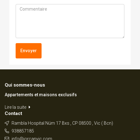
Envoyer
Qui sommes-nous
Appartements et maisons exclusifs
Lire la suite
Contact
Rambla Hospital Núm 17 Bxs , CP 08500 , Vic ( Bcn)
938857185
info@jorcanvic.com