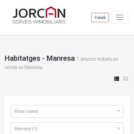
Català
Habitatges - Manresa
1
anuncis trobats en
venda en Manresa.
Pisos i cases
Manresa (1)