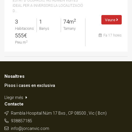
ESTAT D OCUPACIÓ, NO ADMÈN VISITES
IDEAL PER A INVERSORS LA LOCALITZACIÓ
D...
Veure
2
3
1
74m
Habitacions
Banys
Tamany
555€
Fa 17 hores
2
Preu m
Nosaltres
Pisos i cases en exclusiva
Llegir més
Contacte
Rambla Hospital Núm 17 Bxs , CP 08500 , Vic ( Bcn)
938857185
info@jorcanvic.com